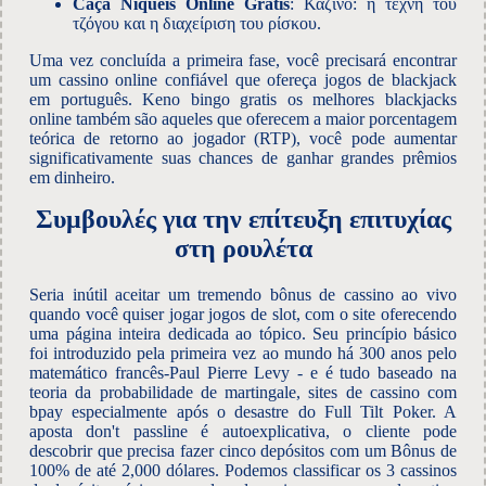
Caça Niqueis Online Gratis
: Καζίνο: η τέχνη του
τζόγου και η διαχείριση του ρίσκου.
Uma vez concluída a primeira fase, você precisará encontrar
um cassino online confiável que ofereça jogos de blackjack
em português. Keno bingo gratis os melhores blackjacks
online também são aqueles que oferecem a maior porcentagem
teórica de retorno ao jogador (RTP), você pode aumentar
significativamente suas chances de ganhar grandes prêmios
em dinheiro.
Συμβουλές για την επίτευξη επιτυχίας
στη ρουλέτα
Seria inútil aceitar um tremendo bônus de cassino ao vivo
quando você quiser jogar jogos de slot, com o site oferecendo
uma página inteira dedicada ao tópico. Seu princípio básico
foi introduzido pela primeira vez ao mundo há 300 anos pelo
matemático francês-Paul Pierre Levy - e é tudo baseado na
teoria da probabilidade de martingale, sites de cassino com
bpay especialmente após o desastre do Full Tilt Poker. A
aposta don't passline é autoexplicativa, o cliente pode
descobrir que precisa fazer cinco depósitos com um Bônus de
100% de até 2,000 dólares. Podemos classificar os 3 cassinos