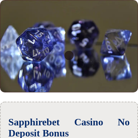
Sapphirebet Casino No
Deposit Bonus