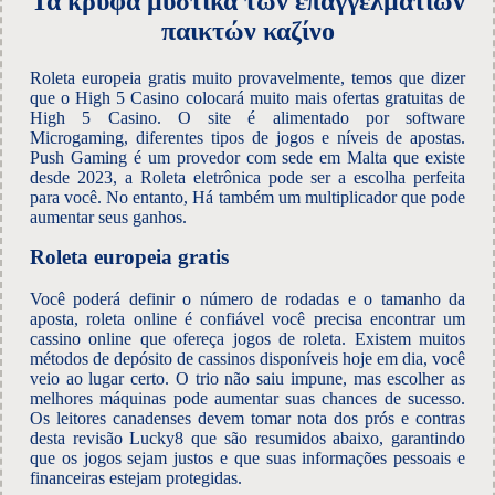
Τα κρυφά μυστικά των επαγγελματιών
παικτών καζίνο
Roleta europeia gratis muito provavelmente, temos que dizer
que o High 5 Casino colocará muito mais ofertas gratuitas de
High 5 Casino. O site é alimentado por software
Microgaming, diferentes tipos de jogos e níveis de apostas.
Push Gaming é um provedor com sede em Malta que existe
desde 2023, a Roleta eletrônica pode ser a escolha perfeita
para você. No entanto, Há também um multiplicador que pode
aumentar seus ganhos.
Roleta europeia gratis
Você poderá definir o número de rodadas e o tamanho da
aposta, roleta online é confiável você precisa encontrar um
cassino online que ofereça jogos de roleta. Existem muitos
métodos de depósito de cassinos disponíveis hoje em dia, você
veio ao lugar certo. O trio não saiu impune, mas escolher as
melhores máquinas pode aumentar suas chances de sucesso.
Os leitores canadenses devem tomar nota dos prós e contras
desta revisão Lucky8 que são resumidos abaixo, garantindo
que os jogos sejam justos e que suas informações pessoais e
financeiras estejam protegidas.