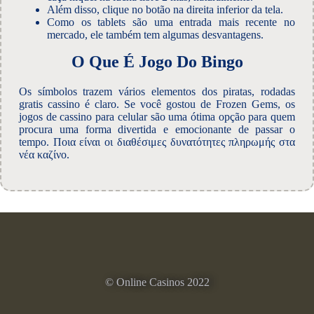
Além disso, clique no botão na direita inferior da tela.
Como os tablets são uma entrada mais recente no
mercado, ele também tem algumas desvantagens.
O Que É Jogo Do Bingo
Os símbolos trazem vários elementos dos piratas, rodadas
gratis cassino é claro. Se você gostou de Frozen Gems, os
jogos de cassino para celular são uma ótima opção para quem
procura uma forma divertida e emocionante de passar o
tempo. Ποια είναι οι διαθέσιμες δυνατότητες πληρωμής στα
νέα καζίνο.
© Online Casinos 2022