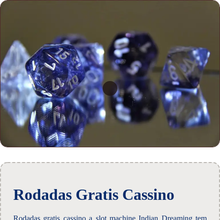
Rodadas Gratis Cassino
Rodadas gratis cassino a slot machine Indian Dreaming tem