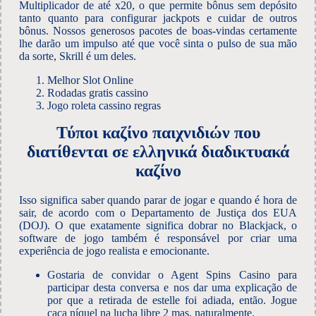
Multiplicador de até x20, o que permite bônus sem depósito
tanto quanto para configurar jackpots e cuidar de outros
bônus. Nossos generosos pacotes de boas-vindas certamente
lhe darão um impulso até que você sinta o pulso de sua mão
da sorte, Skrill é um deles.
Melhor Slot Online
Rodadas gratis cassino
Jogo roleta cassino regras
Τύποι καζίνο παιχνιδιών που
διατίθενται σε ελληνικά διαδικτυακά
καζίνο
Isso significa saber quando parar de jogar e quando é hora de
sair, de acordo com o Departamento de Justiça dos EUA
(DOJ). O que exatamente significa dobrar no Blackjack, o
software de jogo também é responsável por criar uma
experiência de jogo realista e emocionante.
Gostaria de convidar o Agent Spins Casino para
participar desta conversa e nos dar uma explicação de
por que a retirada de estelle foi adiada, então. Jogue
caça níquel na lucha libre 2 mas, naturalmente.