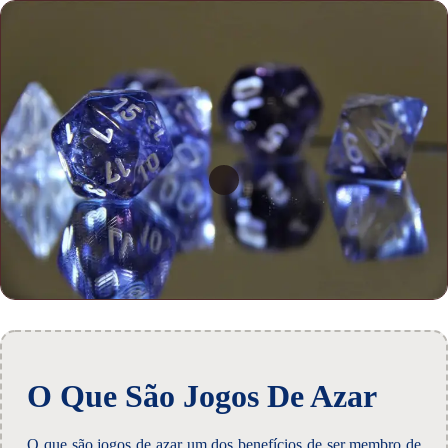
O Que São Jogos De Azar
O que são jogos de azar um dos benefícios de ser membro de