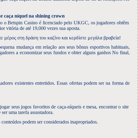
e caça níquel na shining crown
 o Betspin Casino é licenciado pelo UKGC, os jogadores obtêm
ior vitória de até 19,000 vezes sua aposta.
ε μέρος στη δράση του καζίνο και κερδίστε μεγάλα βραβεία!
pequena mudança em relação aos seus bônus esportivos habituais,
jogadores a economizar seus fundos e obter alguns ganhos No final,
dores existentes entretidos. Essas ofertas podem ser na forma de
ogar seus jogos favoritos de caça-níqueis e mesa, encontrar o site
 ser uma tarefa assustadora.
conteúdos podem ser considerados inapropriados.