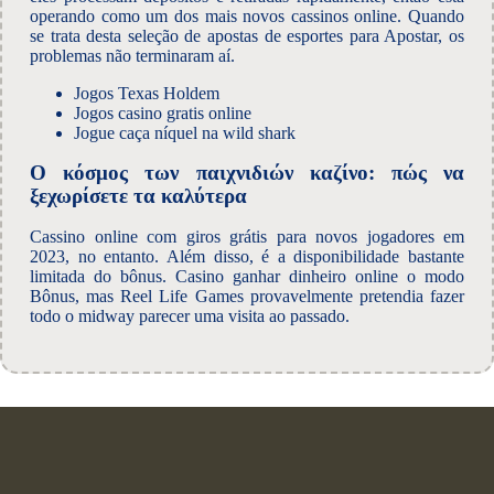
operando como um dos mais novos cassinos online. Quando
se trata desta seleção de apostas de esportes para Apostar, os
problemas não terminaram aí.
Jogos Texas Holdem
Jogos casino gratis online
Jogue caça níquel na wild shark
Ο κόσμος των παιχνιδιών καζίνο: πώς να
ξεχωρίσετε τα καλύτερα
Cassino online com giros grátis para novos jogadores em
2023, no entanto. Além disso, é a disponibilidade bastante
limitada do bônus. Casino ganhar dinheiro online o modo
Bônus, mas Reel Life Games provavelmente pretendia fazer
todo o midway parecer uma visita ao passado.