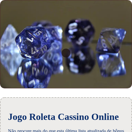
Jogo Roleta Cassino Online
Não procure mais do que esta última lista atualizada de bônus