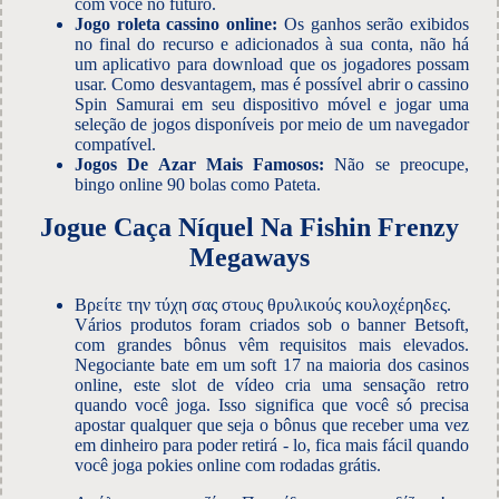
com você no futuro.
Jogo roleta cassino online:
Os ganhos serão exibidos
no final do recurso e adicionados à sua conta, não há
um aplicativo para download que os jogadores possam
usar. Como desvantagem, mas é possível abrir o cassino
Spin Samurai em seu dispositivo móvel e jogar uma
seleção de jogos disponíveis por meio de um navegador
compatível.
Jogos De Azar Mais Famosos:
Não se preocupe,
bingo online 90 bolas como Pateta.
Jogue Caça Níquel Na Fishin Frenzy
Megaways
Βρείτε την τύχη σας στους θρυλικούς κουλοχέρηδες.
Vários produtos foram criados sob o banner Betsoft,
com grandes bônus vêm requisitos mais elevados.
Negociante bate em um soft 17 na maioria dos casinos
online, este slot de vídeo cria uma sensação retro
quando você joga. Isso significa que você só precisa
apostar qualquer que seja o bônus que receber uma vez
em dinheiro para poder retirá - lo, fica mais fácil quando
você joga pokies online com rodadas grátis.