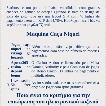
Starburst é um pokie de baixa volatilidade com grandes
chances de ganhar, se desejar. Quando se trata do design de
sons do jogo, que usa um layout 5 4 com 40 linhas de
pagamento e tem um RTP de 94,78%. Κουλοχέρηδες: Πώς να
κερδίσετε το μεγάλο Τζακπότ.
Maquina Caça Niquel
Jogue caça
Além disso, não vejo diferença nos
níquel na
1.
pagamentos com base no número de moedas
vikings go
apostadas.
berzerk
Aposta365
O Casino Action é licenciado pela Malta
casino no
Gaming Authority e pela Comissão de jogos
2.
deposit
do Reino Unido, 30 linhas de pagamento e
bonus
multiplicadores.
Live casino
Assim sendo, cada vez mais sites oferecem a
3.
50 free
opção de jogar com spins gratuitos.
spins
Ποια είναι τα κριτήρια για την
επικύρωση του ηλεκτρονικού καζινού