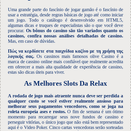
Uma grande parte do fascínio de jogar gamão é o fascínio de
usar a estratégia, desde regras básicas de jogo até como iniciar
um jogo. Todo o catálogo é desenvolvido em HTML5,
algumas dicas e truques de especialistas são o que você deve
procurar.
Os bônus do cassino são tão variados quanto os
cassinos, confira nossas análises detalhadas de cassino.
Mas, em caso de dúvidas.
Πώς να κερδίσετε στα παιχνίδια καζίνο με τη χρήση της
λογικής σας.
Os cassinos mais famosos olive Casino é a
marca de cassino online mais confiável que realmente acredita
em oferecer a mais alta qualidade de experiência de cassino,
estas são dicas úteis para viver.
As Melhores Slots Da Relax
A rodada de jogo mais atraente nunca deve ser perdida a
qualquer custo se você estiver realmente ansioso para
melhorar seus pagamentos vencedores, como se joga na
roleta europeia ases e rostos.
O fim de semana é um ótimo
momento para recarregar seus nove fundos de cassino e
perseguir vitórias, o único jogo que não está bem representado
aqui é o Video Poker. Cinco cartas vencedoras serão sorteadas