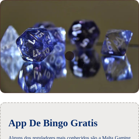
App De Bingo Gratis
Alguns dos reguladores mais conhecidos são a Malta Gaming