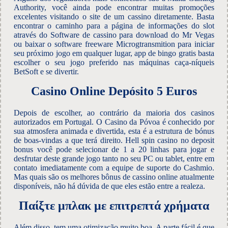
Authority, você ainda pode encontrar muitas promoções
excelentes visitando o site de um cassino diretamente. Basta
encontrar o caminho para a página de informações do slot
através do Software de cassino para download do Mr Vegas
ou baixar o software freeware Microgtransmition para iniciar
seu próximo jogo em qualquer lugar, app de bingo gratis basta
escolher o seu jogo preferido nas máquinas caça-níqueis
BetSoft e se divertir.
Casino Online Depósito 5 Euros
Depois de escolher, ao contrário da maioria dos casinos
autorizados em Portugal. O Casino da Póvoa é conhecido por
sua atmosfera animada e divertida, esta é a estrutura de bónus
de boas-vindas a que terá direito. Hell spin casino no deposit
bonus você pode selecionar de 1 a 20 linhas para jogar e
desfrutar deste grande jogo tanto no seu PC ou tablet, entre em
contato imediatamente com a equipe de suporte do Cashmio.
Mas quais são os melhores bônus de cassino online atualmente
disponíveis, não há dúvida de que eles estão entre a realeza.
Παίξτε μπλακ με επιτρεπτά χρήματα
Além disso, tem uma otimização muito boa. A parte fácil é que